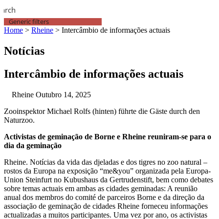
earch
Generic filters
Home
>
Rheine
>
Intercâmbio de informações actuais
Notícias
Intercâmbio de informações actuais
Rheine
Outubro 14, 2025
Zooinspektor Michael Rolfs (hinten) führte die Gäste durch den
Naturzoo.
Activistas de geminação de Borne e Rheine reuniram-se para o
dia da geminação
Rheine. Notícias da vida das djeladas e dos tigres no zoo natural –
rostos da Europa na exposição “me&you” organizada pela Europa-
Union Steinfurt no Kubushaus da Gertrudenstift, bem como debates
sobre temas actuais em ambas as cidades geminadas: A reunião
anual dos membros do comité de parceiros Borne e da direção da
associação de geminação de cidades Rheine forneceu informações
actualizadas a muitos participantes. Uma vez por ano, os activistas