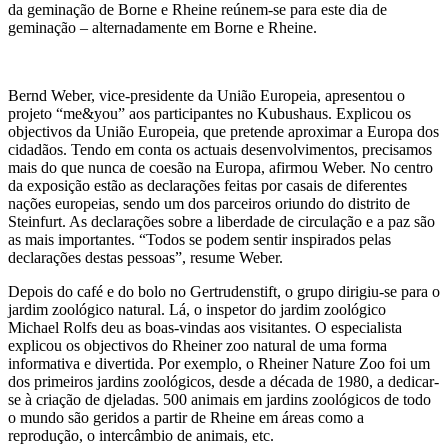
da geminação de Borne e Rheine reúnem-se para este dia de
geminação – alternadamente em Borne e Rheine.
Bernd Weber, vice-presidente da União Europeia, apresentou o
projeto “me&you” aos participantes no Kubushaus. Explicou os
objectivos da União Europeia, que pretende aproximar a Europa dos
cidadãos. Tendo em conta os actuais desenvolvimentos, precisamos
mais do que nunca de coesão na Europa, afirmou Weber. No centro
da exposição estão as declarações feitas por casais de diferentes
nações europeias, sendo um dos parceiros oriundo do distrito de
Steinfurt. As declarações sobre a liberdade de circulação e a paz são
as mais importantes. “Todos se podem sentir inspirados pelas
declarações destas pessoas”, resume Weber.
Depois do café e do bolo no Gertrudenstift, o grupo dirigiu-se para o
jardim zoológico natural. Lá, o inspetor do jardim zoológico
Michael Rolfs deu as boas-vindas aos visitantes. O especialista
explicou os objectivos do Rheiner zoo natural de uma forma
informativa e divertida. Por exemplo, o Rheiner Nature Zoo foi um
dos primeiros jardins zoológicos, desde a década de 1980, a dedicar-
se à criação de djeladas. 500 animais em jardins zoológicos de todo
o mundo são geridos a partir de Rheine em áreas como a
reprodução, o intercâmbio de animais, etc.