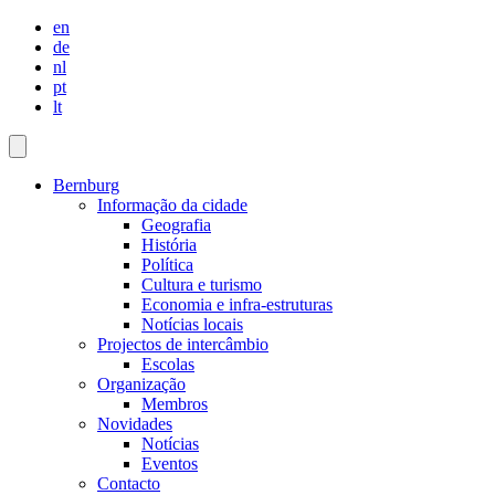
en
de
nl
pt
lt
Bernburg
Informação da cidade
Geografia
História
Política
Cultura e turismo
Economia e infra-estruturas
Notícias locais
Projectos de intercâmbio
Escolas
Organização
Membros
Novidades
Notícias
Eventos
Contacto