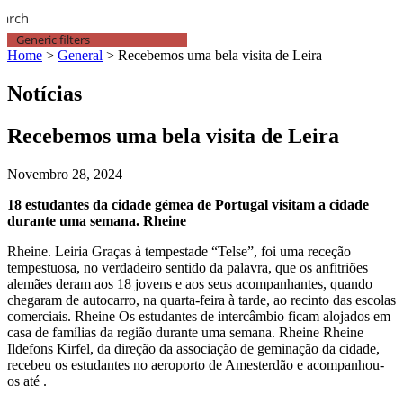
earch
Generic filters
Home
>
General
>
Recebemos uma bela visita de Leira
Notícias
Recebemos uma bela visita de Leira
Novembro 28, 2024
18 estudantes da cidade gémea de Portugal visitam a cidade
durante uma semana. Rheine
Rheine. Leiria Graças à tempestade “Telse”, foi uma receção
tempestuosa, no verdadeiro sentido da palavra, que os anfitriões
alemães deram aos 18 jovens e aos seus acompanhantes, quando
chegaram de autocarro, na quarta-feira à tarde, ao recinto das escolas
comerciais. Rheine Os estudantes de intercâmbio ficam alojados em
casa de famílias da região durante uma semana. Rheine Rheine
Ildefons Kirfel, da direção da associação de geminação da cidade,
recebeu os estudantes no aeroporto de Amesterdão e acompanhou-
os até .