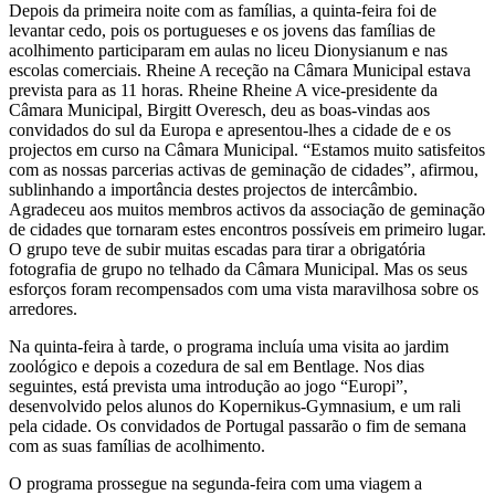
Depois da primeira noite com as famílias, a quinta-feira foi de
levantar cedo, pois os portugueses e os jovens das famílias de
acolhimento participaram em aulas no liceu Dionysianum e nas
escolas comerciais. Rheine A receção na Câmara Municipal estava
prevista para as 11 horas. Rheine Rheine A vice-presidente da
Câmara Municipal, Birgitt Overesch, deu as boas-vindas aos
convidados do sul da Europa e apresentou-lhes a cidade de e os
projectos em curso na Câmara Municipal. “Estamos muito satisfeitos
com as nossas parcerias activas de geminação de cidades”, afirmou,
sublinhando a importância destes projectos de intercâmbio.
Agradeceu aos muitos membros activos da associação de geminação
de cidades que tornaram estes encontros possíveis em primeiro lugar.
O grupo teve de subir muitas escadas para tirar a obrigatória
fotografia de grupo no telhado da Câmara Municipal. Mas os seus
esforços foram recompensados com uma vista maravilhosa sobre os
arredores.
Na quinta-feira à tarde, o programa incluía uma visita ao jardim
zoológico e depois a cozedura de sal em Bentlage. Nos dias
seguintes, está prevista uma introdução ao jogo “Europi”,
desenvolvido pelos alunos do Kopernikus-Gymnasium, e um rali
pela cidade. Os convidados de Portugal passarão o fim de semana
com as suas famílias de acolhimento.
O programa prossegue na segunda-feira com uma viagem a