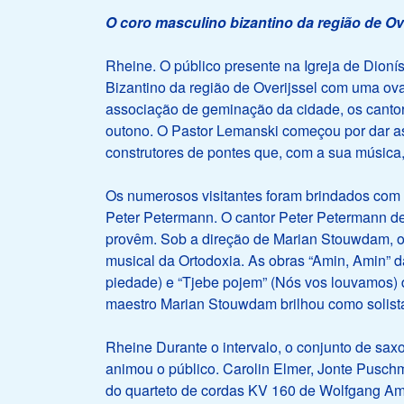
O coro masculino bizantino da região de Ove
Rheine. O público presente na Igreja de Dioní
Bizantino da região de Overijssel com uma o
associação de geminação da cidade, os canto
outono. O Pastor Lemanski começou por dar a
construtores de pontes que, com a sua música
Os numerosos visitantes foram brindados com 
Peter Petermann. O cantor Peter Petermann de
provêm. Sob a direção de Marian Stouwdam, 
musical da Ortodoxia. As obras “Amin, Amin” d
piedade) e “Tjebe pojem” (Nós vos louvamos) 
maestro Marian Stouwdam brilhou como solist
Rheine Durante o intervalo, o conjunto de sax
animou o público. Carolin Elmer, Jonte Pusc
do quarteto de cordas KV 160 de Wolfgang Ama