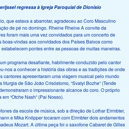
rijssel regressa à Igreja Paroquial de Dionísio
sio, que estava a abarrotar, agradeceu ao Coro Masculino
vação de pé no domingo. Rheine Rheine A convite da
res foram mais uma vez convidados para um concerto de
s boas-vindas aos convidados dos Países Baixos como
, estabelecem pontes entre as pessoas de muitas maneiras.
um programa desafiante, habilmente conduzido pelo cantor
u-nos a conhecer a história das obras e as tradições de onde
os cantores apresentaram uma viagem musical pelo mundo
a liturgia de São João Crisóstomo, “Svatyi Bozhe” (Tende
demonstraram o impressionante alcance do coro. O próprio
a em “Otche Nash” (Pai Nosso).
ofones da escola de música, sob a direção de Lothar Eirmbter,
hmann e Mika Knöpper tocaram com Eirmbter dois andamentos
deus Mozart. A última peça foi o saxofone Cabaret de Gilles