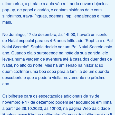
ultramarina, o pirata e a anta vão retirando novos objectos
pop-up, de papel e cartão, e contam histórias de e com
sinónimos, trava-línguas, poemas, rap, lengalengas e muito
mais.
No domingo, 17 de dezembro, às 14h00, haverá um conto
de Natal especial para os 4-6 anos intitulado “Sophia e o Pai
Natal Secreto”: Sophia decide ver um Pai Natal Secreto este
ano. Quando ela o surpreende na noite da sua partida, ele
leva-a numa viagem de aventura até à casa dos duendes de
Natal, no alto do norte. Mas há um senão na história; só
quem cozinhar uma boa sopa para a família de um duende
descoberto é que o poderá visitar novamente no próximo
ano.
Os bilhetes para os espectáculos adicionais de 19 de
novembro e 17 de dezembro podem ser adquiridos em linha
a partir de 28.10.2023, às 12h00, na página Web da cidade
Rheine: www.Rheine.de/theatre. O preço dos bilhetes é de 5