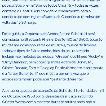
público. Sob o lema “Somos todos Cho(h)r – todas as vozes
contam”, o Cantus Reni convida-o cordialmente para o
concerto de domingo no Stadtpark. O concerto termina por
volta das 15.30 horas.
De seguida, a Orquestra de Acordeões de Schüttorf será
convidada no Stadtpark Rheine. Das 16h30 às 18h00, tocarão
muitas melodias populares de musicais, música de filmes e
todos os tipos de êxitos conhecidos do seu repertório.
Incluem-se melodias do musical “Grease”, dos filmes “Rocky” e
“Dirty Dancing”, bem como grandes êxitos de Boney M.,
Gilbert Becaud, Toto e Coldplay. Particularmente interessante
é a “Israeli Suite No. II”, que mostra por uma vez que o
acordeão também pode soar “bastante diferente”.
A actual orquestra de acordeão de Schüttorf foi fundada em 11
de Outubro de 1953 por 5 idealistas da música, incluindo
Günter Worbs como maestro durante muitos anos, sob o