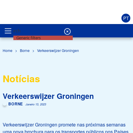
PT
Search
Generic filters
Home
>
Borne
>
Verkeerswijzer Groningen
Notícias
Verkeerswijzer Groningen
BORNE
Janeiro 13, 2023
Verkeerswijzer Groningen promete nas próximas semanas
uma nova brochura para os transportes públicos nos Países