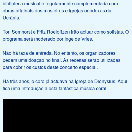
biblioteca musical é regularmente complementada com
obras originais dos mosteiros e igrejas ortodoxas da
Ucrânia.
Ton Somhorst e Fritz Roeloffzen irão actuar como solistas. O
programa será moderado por Inge de Vries.
Não há taxa de entrada. No entanto, os organizadores
pedem uma doação no final. As receitas serão utilizadas
para cobrir os custos deste concerto especial.
Há três anos, o coro já actuava na Igreja de Dionysius. Aqui
fica uma introdução a esta fantástica música coral: