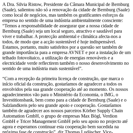
A Dra. Silvia Ristow, Presidente da Câmara Municipal de Bernburg
(Saale), salientou não só a renovação da cidade de Bernburg (Saale)
como local de negócios, mas também os gratificantes esforços da
empresa no sentido de uma indústria ambientalmente consciente:
“Temos a responsabilidade de assegurar que a nossa cidade de
Bernburg (Saale) seja um local seguro, atractivo e saudável para
viver e trabalhar. A protecção ambiental e climática afecta-nos a
todos, de modo que a acção sustentável é hoje indispensável.
Estamos, portanto, muito satisfeitos por a questão ser também de
grande importância para a empresa AVNET e por a instalação de um
telhado fotovoltaico, a utilização de energias renováveis e a
electricidade verde reflectirem também o nosso desenvolvimento no
sentido de uma indústria mais sustentável”.
“Com a recepção da primeira licença de construção, que marca o
início oficial da construção, gostaríamos de agradecer a todos os
envolvidos pela sua grande cooperação até ao momento. Os nossos
agradecimentos vão para o Ministério da Economia, o IMG, o
Investitionsbank, bem como para a cidade de Bernburg (Saale) e o
Salzlandkreis pelo seu grande apoio e cooperação. Gostaríamos
também de agradecer aos nossos parceiros Körber Supply Chain
Automation GmbH, o grupo de empresas Max Bögl, Verdion
GmbH e Tricer Management GmbH pelo seu apoio no projecto até
agora e esperamos continuar esta cooperação bem sucedida na
próxima fase de construção”, diz Thomas Ludäscher, Vice-