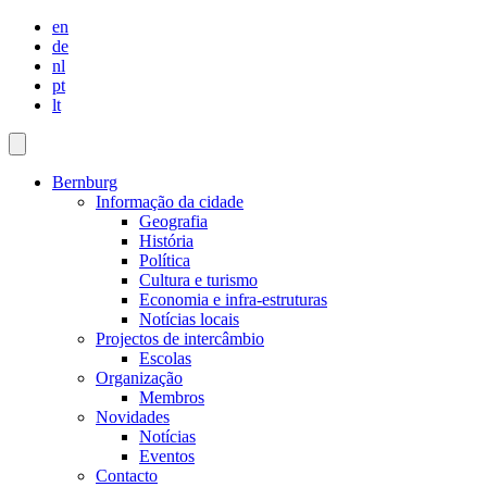
en
de
nl
pt
lt
Bernburg
Informação da cidade
Geografia
História
Política
Cultura e turismo
Economia e infra-estruturas
Notícias locais
Projectos de intercâmbio
Escolas
Organização
Membros
Novidades
Notícias
Eventos
Contacto