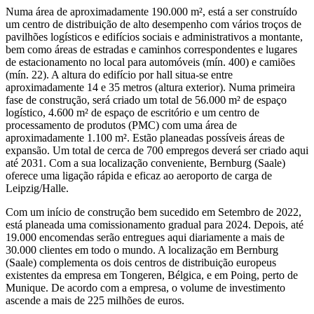
Numa área de aproximadamente 190.000 m², está a ser construído
um centro de distribuição de alto desempenho com vários troços de
pavilhões logísticos e edifícios sociais e administrativos a montante,
bem como áreas de estradas e caminhos correspondentes e lugares
de estacionamento no local para automóveis (mín. 400) e camiões
(mín. 22). A altura do edifício por hall situa-se entre
aproximadamente 14 e 35 metros (altura exterior). Numa primeira
fase de construção, será criado um total de 56.000 m² de espaço
logístico, 4.600 m² de espaço de escritório e um centro de
processamento de produtos (PMC) com uma área de
aproximadamente 1.100 m². Estão planeadas possíveis áreas de
expansão. Um total de cerca de 700 empregos deverá ser criado aqui
até 2031. Com a sua localização conveniente, Bernburg (Saale)
oferece uma ligação rápida e eficaz ao aeroporto de carga de
Leipzig/Halle.
Com um início de construção bem sucedido em Setembro de 2022,
está planeada uma comissionamento gradual para 2024. Depois, até
19.000 encomendas serão entregues aqui diariamente a mais de
30.000 clientes em todo o mundo. A localização em Bernburg
(Saale) complementa os dois centros de distribuição europeus
existentes da empresa em Tongeren, Bélgica, e em Poing, perto de
Munique. De acordo com a empresa, o volume de investimento
ascende a mais de 225 milhões de euros.