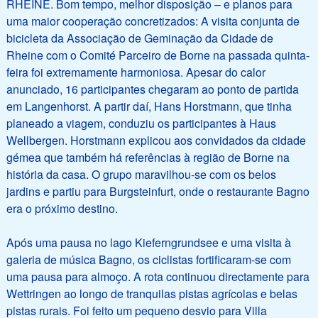
RHEINE. Bom tempo, melhor disposição – e planos para
uma maior cooperação concretizados: A visita conjunta de
bicicleta da Associação de Geminação da Cidade de
Rheine com o Comité Parceiro de Borne na passada quinta-
feira foi extremamente harmoniosa. Apesar do calor
anunciado, 16 participantes chegaram ao ponto de partida
em Langenhorst. A partir daí, Hans Horstmann, que tinha
planeado a viagem, conduziu os participantes à Haus
Wellbergen. Horstmann explicou aos convidados da cidade
gémea que também há referências à região de Borne na
história da casa. O grupo maravilhou-se com os belos
jardins e partiu para Burgsteinfurt, onde o restaurante Bagno
era o próximo destino.
Após uma pausa no lago Kieferngrundsee e uma visita à
galeria de música Bagno, os ciclistas fortificaram-se com
uma pausa para almoço. A rota continuou directamente para
Wettringen ao longo de tranquilas pistas agrícolas e belas
pistas rurais. Foi feito um pequeno desvio para Villa