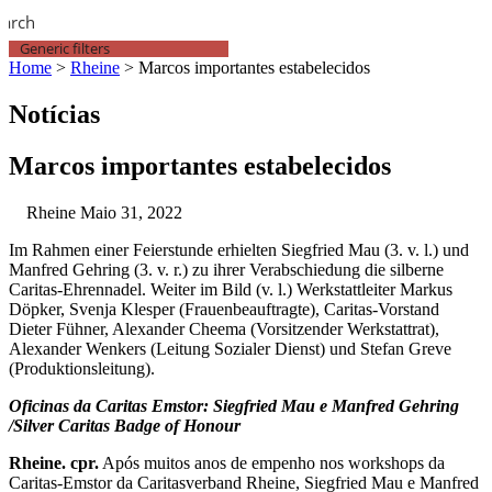
earch
Generic filters
Home
>
Rheine
>
Marcos importantes estabelecidos
Notícias
Marcos importantes estabelecidos
Rheine
Maio 31, 2022
Im Rahmen einer Feierstunde erhielten Siegfried Mau (3. v. l.) und
Manfred Gehring (3. v. r.) zu ihrer Verabschiedung die silberne
Caritas-Ehrennadel. Weiter im Bild (v. l.) Werkstattleiter Markus
Döpker, Svenja Klesper (Frauenbeauftragte), Caritas-Vorstand
Dieter Fühner, Alexander Cheema (Vorsitzender Werkstattrat),
Alexander Wenkers (Leitung Sozialer Dienst) und Stefan Greve
(Produktionsleitung).
Oficinas da Caritas Emstor: Siegfried Mau e Manfred Gehring
/Silver Caritas Badge of Honour
Rheine. cpr.
Após muitos anos de empenho nos workshops da
Caritas-Emstor da Caritasverband Rheine, Siegfried Mau e Manfred