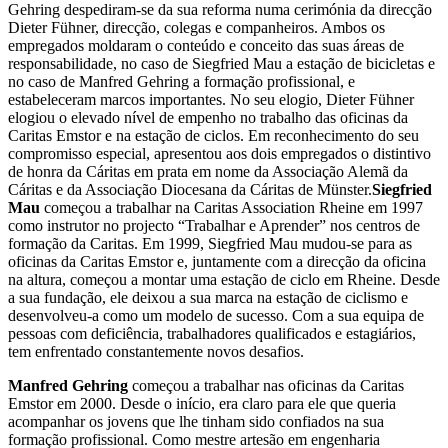
Gehring despediram-se da sua reforma numa cerimónia da direcção
Dieter Fühner, direcção, colegas e companheiros. Ambos os
empregados moldaram o conteúdo e conceito das suas áreas de
responsabilidade, no caso de Siegfried Mau a estação de bicicletas e
no caso de Manfred Gehring a formação profissional, e
estabeleceram marcos importantes. No seu elogio, Dieter Fühner
elogiou o elevado nível de empenho no trabalho das oficinas da
Caritas Emstor e na estação de ciclos. Em reconhecimento do seu
compromisso especial, apresentou aos dois empregados o distintivo
de honra da Cáritas em prata em nome da Associação Alemã da
Cáritas e da Associação Diocesana da Cáritas de Münster.
Siegfried
Mau
começou a trabalhar na Caritas Association Rheine em 1997
como instrutor no projecto “Trabalhar e Aprender” nos centros de
formação da Caritas. Em 1999, Siegfried Mau mudou-se para as
oficinas da Caritas Emstor e, juntamente com a direcção da oficina
na altura, começou a montar uma estação de ciclo em Rheine. Desde
a sua fundação, ele deixou a sua marca na estação de ciclismo e
desenvolveu-a como um modelo de sucesso. Com a sua equipa de
pessoas com deficiência, trabalhadores qualificados e estagiários,
tem enfrentado constantemente novos desafios.
Manfred Gehring
começou a trabalhar nas oficinas da Caritas
Emstor em 2000. Desde o início, era claro para ele que queria
acompanhar os jovens que lhe tinham sido confiados na sua
formação profissional. Como mestre artesão em engenharia