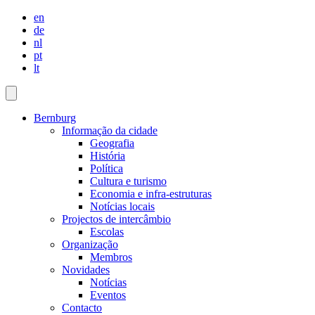
en
de
nl
pt
lt
Bernburg
Informação da cidade
Geografia
História
Política
Cultura e turismo
Economia e infra-estruturas
Notícias locais
Projectos de intercâmbio
Escolas
Organização
Membros
Novidades
Notícias
Eventos
Contacto