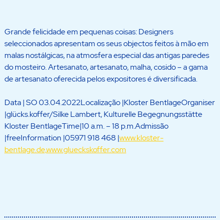
Grande felicidade em pequenas coisas: Designers
seleccionados apresentam os seus objectos feitos à mão em
malas nostálgicas, na atmosfera especial das antigas paredes
do mosteiro. Artesanato, artesanato, malha, cosido – a gama
de artesanato oferecida pelos expositores é diversificada.
Data | SO 03.04.2022Localização |Kloster BentlageOrganiser
|glücks.koffer/Silke Lambert, Kulturelle Begegnungsstätte
Kloster BentlageTime|10 a.m. – 18 p.m.Admissão
|freeInformation |05971 918 468 |
www.kloster-
bentlage.de,
www.glueckskoffer.com