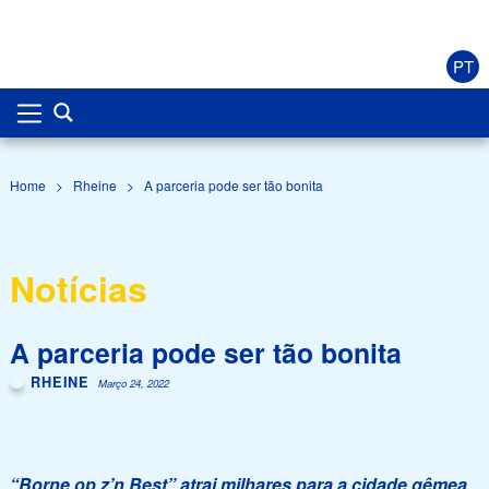
PT
Home
>
Rheine
>
A parceria pode ser tão bonita
Notícias
A parceria pode ser tão bonita
RHEINE
Março 24, 2022
“Borne op z’n Best” atrai milhares para a cidade gêmea