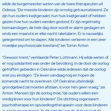
wilde de burgemeester weten van de twee therapeuten uit
Odessa. “De meeste kinderen zijn ernstig getraumatiseerd. Ze
zijn hun ouders kwijtgeraakt, hun huis kwijtgeraakt of hebben
gezien hoe hun ouders werden gedood. Er zijn regelmatig
bomaanslagen, de hele dag door wordt er alarm geslagen en
sinds een maand is er elke nacht raketalarm. Er is nauwelijks
gelegenheid om te slapen. Alle kinderen verkeren in een zeer
moeilijke psychosociale toestand,” zei Tomin Anton.
“Gewoon triest,” verklaarde Peter Lüttmann. Hij wilde weten of
er nog solidariteit was onder de bevolking. In de door de oorlog
getroffen gebieden in Oekraïne wilde iedereen dat de oorlog
snel zou eindigen. “Ze leven vandaag nog en hopen de
komende nacht te overleven. Of Oekraïne uiteindelijk
grondgebied zal moeten afstaan, is voor hen geen vraag,” zei
Anton. Mensen zijn de oorlog moe, “de ouders willen een
vredig leven voor hun kinderen”. De stichting organiseert
psychotherapie en opvoedingstherapieën voor deze kinderen
in een burgernetwerk. In dit opzicht was de dialoog met de