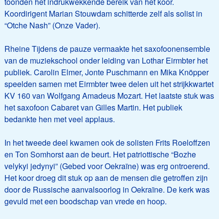
toonden het indrukwekkende bereik van het koor.
Koordirigent Marian Stouwdam schitterde zelf als solist in
“Otche Nash” (Onze Vader).
Rheine Tijdens de pauze vermaakte het saxofoonensemble
van de muziekschool onder leiding van Lothar Eirmbter het
publiek. Carolin Elmer, Jonte Puschmann en Mika Knöpper
speelden samen met Eirmbter twee delen uit het strijkkwartet
KV 160 van Wolfgang Amadeus Mozart. Het laatste stuk was
het saxofoon Cabaret van Gilles Martin. Het publiek
bedankte hen met veel applaus.
In het tweede deel kwamen ook de solisten Frits Roeloffzen
en Ton Somhorst aan de beurt. Het patriottische “Bozhe
velykyi jedynyi” (Gebed voor Oekraïne) was erg ontroerend.
Het koor droeg dit stuk op aan de mensen die getroffen zijn
door de Russische aanvalsoorlog in Oekraïne. De kerk was
gevuld met een boodschap van vrede en hoop.