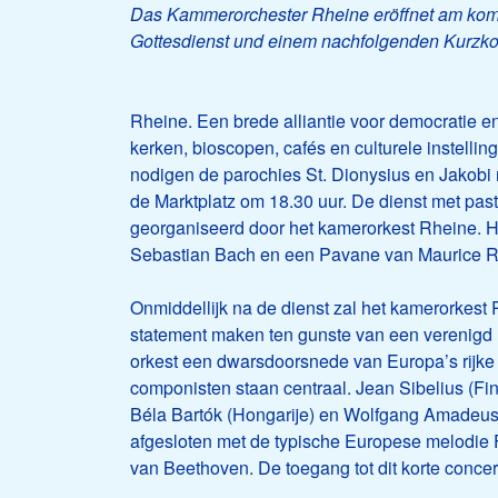
Das Kammerorchester Rheine eröffnet am ko
Gottesdienst und einem nachfolgenden Kurzkon
Rheine. Een brede alliantie voor democratie en
kerken, bioscopen, cafés en culturele instelli
nodigen de parochies St. Dionysius en Jakobi
de Marktplatz om 18.30 uur. De dienst met pa
georganiseerd door het kamerorkest Rheine. Het
Sebastian Bach en een Pavane van Maurice R
Onmiddellijk na de dienst zal het kamerorkest 
statement maken ten gunste van een verenigd E
orkest een dwarsdoorsnede van Europa’s rijke
componisten staan centraal. Jean Sibelius (Finla
Béla Bartók (Hongarije) en Wolfgang Amadeus 
afgesloten met de typische Europese melodie 
van Beethoven. De toegang tot dit korte concert 