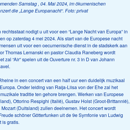
mmenden Samstag , 04. Mai 2024, im ökumenischen
zert die „Lange Europanacht“. Foto: privat
 rechtsstaat nodigt u uit voor een “Lange Nacht van Europa” in
ngen op zaterdag 4 mei 2024. Als start van de Europese nacht
 mensen uit voor een oecumenische dienst in de stadskerk aan
stor Thomas Lemanski en pastor Claudia Raneberg wordt
 zal “Air” spelen uit de Ouverture nr. 3 in D van Johann
avel.
Rheine in een concert van een half uur een duidelijk muzikaal
uropa. Onder leiding van Raija-Liisa von der Ehe zal het
 muzikale traditie ten gehore brengen. Werken van Europese
nd), Ottorino Respighi (Italië), Gustav Holst (Groot-Brittannië),
Mozart (Duitsland) zullen deelnemen. Het concert wordt
Freude schöner Götterfunken uit de 9e Symfonie van Ludwig
is gratis.