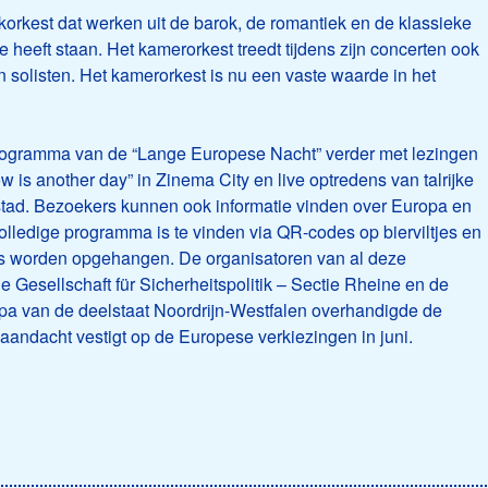
korkest dat werken uit de barok, de romantiek en de klassieke
e heeft staan. Het kamerorkest treedt tijdens zijn concerten ook
solisten. Het kamerorkest is nu een vaste waarde in het
programma van de “Lange Europese Nacht” verder met lezingen
w is another day” in Zinema City en live optredens van talrijke
stad. Bezoekers kunnen ook informatie vinden over Europa en
olledige programma is te vinden via QR-codes op bierviltjes en
ties worden opgehangen. De organisatoren van al deze
 de Gesellschaft für Sicherheitspolitik – Sectie Rheine en de
pa van de deelstaat Noordrijn-Westfalen overhandigde de
e aandacht vestigt op de Europese verkiezingen in juni.