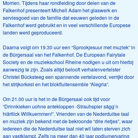
Morrien. Tijdens haar rondleiding door delen van de
Falkenhof presenteert Michell Adam het glaswerk en
serviesgoed van de familie dat eeuwen geleden in de
Falkenhof werd gebruikt en in veel verschillende Europese
landen werd geproduceerd.
Daarna volgt om 19.30 uur een “Sprookjesuur met muziek” in
de Bürgersaal van het Falkenhof. De European Fairytale
Society en de muziekschool Rheine nodigen u uit om hierbij
aanwezig te zijn. Zoals altijd belooft verhalenvertelster
Christel Bücksteeg een spannende vertelavond, verrijkt door
het strijkorkest en het blokfluitensemble “Alegria”.
Om 21.00 uur is het in de Bürgersaal ook tijd voor
“Drinnkieken uohne antekloppen -Strauhspier sägg’n
hiärtlick Willkuemmen!”. Vrienden van de Nederduitse taal
en muziek zijn bekend met de bekroonde “drie rietjes”, waar
iedereen die de Nederduitse taal niet wil laten sterven zich
aan vastklampt. Zelfs na meer dan 40 jaar podiumervaring