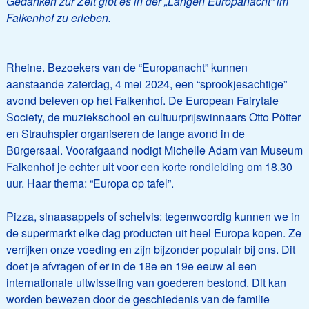
Gedanken zur Zeit gibt es in der „Langen Europanacht“ im
Falkenhof zu erleben.
Rheine. Bezoekers van de “Europanacht” kunnen
aanstaande zaterdag, 4 mei 2024, een “sprookjesachtige”
avond beleven op het Falkenhof. De European Fairytale
Society, de muziekschool en cultuurprijswinnaars Otto Pötter
en Strauhspier organiseren de lange avond in de
Bürgersaal. Voorafgaand nodigt Michelle Adam van Museum
Falkenhof je echter uit voor een korte rondleiding om 18.30
uur. Haar thema: “Europa op tafel”.
Pizza, sinaasappels of schelvis: tegenwoordig kunnen we in
de supermarkt elke dag producten uit heel Europa kopen. Ze
verrijken onze voeding en zijn bijzonder populair bij ons. Dit
doet je afvragen of er in de 18e en 19e eeuw al een
internationale uitwisseling van goederen bestond. Dit kan
worden bewezen door de geschiedenis van de familie