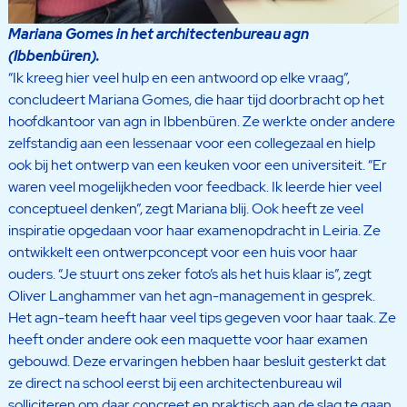
Mariana Gomes in het architectenbureau agn
(Ibbenbüren).
“Ik kreeg hier veel hulp en een antwoord op elke vraag”,
concludeert Mariana Gomes, die haar tijd doorbracht op het
hoofdkantoor van agn in Ibbenbüren. Ze werkte onder andere
zelfstandig aan een lessenaar voor een collegezaal en hielp
ook bij het ontwerp van een keuken voor een universiteit. “Er
waren veel mogelijkheden voor feedback. Ik leerde hier veel
conceptueel denken”, zegt Mariana blij. Ook heeft ze veel
inspiratie opgedaan voor haar examenopdracht in Leiria. Ze
ontwikkelt een ontwerpconcept voor een huis voor haar
ouders. “Je stuurt ons zeker foto’s als het huis klaar is”, zegt
Oliver Langhammer van het agn-management in gesprek.
Het agn-team heeft haar veel tips gegeven voor haar taak. Ze
heeft onder andere ook een maquette voor haar examen
gebouwd. Deze ervaringen hebben haar besluit gesterkt dat
ze direct na school eerst bij een architectenbureau wil
solliciteren om daar concreet en praktisch aan de slag te gaan.