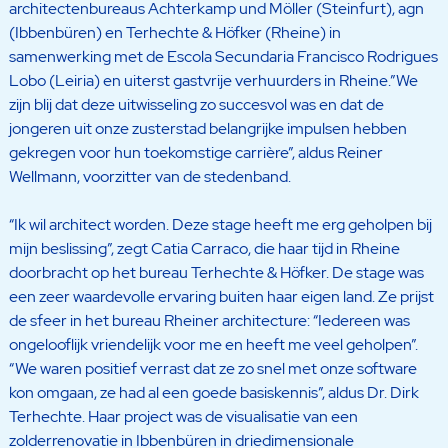
architectenbureaus Achterkamp und Möller (Steinfurt), agn
(Ibbenbüren) en Terhechte & Höfker (Rheine) in
samenwerking met de Escola Secundaria Francisco Rodrigues
Lobo (Leiria) en uiterst gastvrije verhuurders in Rheine.”We
zijn blij dat deze uitwisseling zo succesvol was en dat de
jongeren uit onze zusterstad belangrijke impulsen hebben
gekregen voor hun toekomstige carrière”, aldus Reiner
Wellmann, voorzitter van de stedenband.
“Ik wil architect worden. Deze stage heeft me erg geholpen bij
mijn beslissing”, zegt Catia Carraco, die haar tijd in Rheine
doorbracht op het bureau Terhechte & Höfker. De stage was
een zeer waardevolle ervaring buiten haar eigen land. Ze prijst
de sfeer in het bureau Rheiner architecture: “Iedereen was
ongelooflijk vriendelijk voor me en heeft me veel geholpen”.
“We waren positief verrast dat ze zo snel met onze software
kon omgaan, ze had al een goede basiskennis”, aldus Dr. Dirk
Terhechte. Haar project was de visualisatie van een
zolderrenovatie in Ibbenbüren in driedimensionale