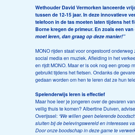
Wethouder David Vermorken lanceerde vrij
tussen de 12-15 jaar.
In deze innovatieve v
telefoon in de tas moeten laten tijdens het 
Borne kregen de primeur. En zoals een van 
moet leren, dan graag op deze manier!”
MONO rijden staat voor ongestoord onderweg zi
social media en muziek. Afleiding in het verke
en rijdt MONO. Maar er is ook nog een groep m
gebruikt tijdens het fietsen. Ondanks de geva
gedaan worden om hen te leren dat ze hun tele
Spelenderwijs leren is effectief
Maar hoe leer je jongeren over de gevaren van
veilig thuis te komen? Albertine Duiven, advise
Overijssel:
“We willen geen belerende boodschap
sluiten bij de belevingswereld en interesses v
Door onze boodschap in deze game te verwerken