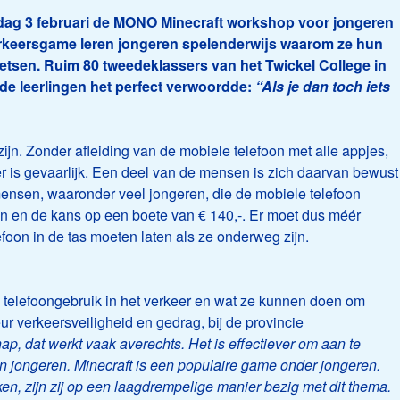
dag 3 februari de MONO Minecraft workshop voor jongeren
erkeersgame leren jongeren spelenderwijs waarom ze hun
fietsen. Ruim 80 tweedeklassers van het Twickel College in
de leerlingen het perfect verwoordde:
“Als je dan toch iets
jn. Zonder afleiding van de mobiele telefoon met alle appjes,
er is gevaarlijk. Een deel van de mensen is zich daarvan bewust
ensen, waaronder veel jongeren, die de mobiele telefoon
ren en de kans op een boete van € 140,-. Er moet dus méér
foon in de tas moeten laten als ze onderweg zijn.
 telefoongebruik in het verkeer en wat ze kunnen doen om
ur verkeersveiligheid en gedrag, bij de provincie
, dat werkt vaak averechts. Het is effectiever om aan te
an jongeren.
Minecraft
is een populaire game onder jongeren.
, zijn zij op een laagdrempelige manier bezig met dit thema.