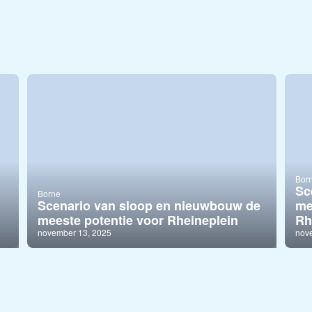
Bor
Sc
Borne
Scenario van sloop en nieuwbouw de
me
meeste potentie voor Rheineplein
Rh
november 13, 2025
nov