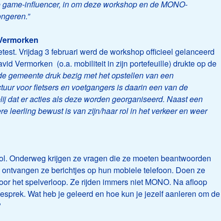
e game-
influencer
, in om deze workshop en de MONO-
ongeren.”
Vermorken
est. Vrijdag 3 februari werd de workshop officieel gelanceerd
d Vermorken (o.a. mobiliteit in zijn portefeuille) drukte op de
de gemeente druk bezig met het opstellen van een
uctuur voor fietsers en voetgangers is daarin een van de
blij dat er acties als deze worden georganiseerd. Naast een
ere leerling bewust is van zijn/haar rol in het verkeer en weer
hool. Onderweg krijgen ze vragen die ze moeten beantwoorden
ontvangen ze berichtjes op hun mobiele telefoon. Doen ze
voor het spelverloop. Ze rijden immers niet MONO. Na afloop
gesprek. Wat heb je geleerd en hoe kun je jezelf aanleren om de
t?