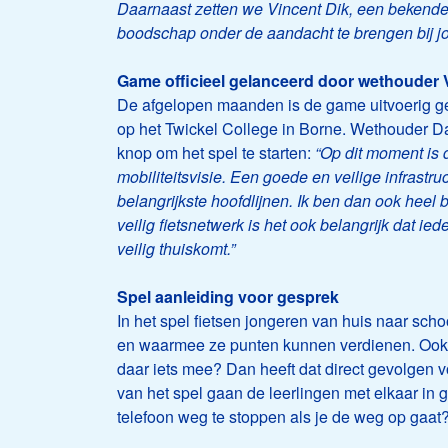
Daarnaast zetten we Vincent Dik, een bekend
boodschap onder de aandacht te brengen bij j
Game officieel gelanceerd door wethouder
De afgelopen maanden is de game uitvoerig get
op het Twickel College in Borne. Wethouder Davi
knop om het spel te starten:
“Op dit moment is 
mobiliteitsvisie. Een goede en veilige infrastr
belangrijkste hoofdlijnen. Ik ben dan ook heel 
veilig fietsnetwerk is het ook belangrijk dat ied
veilig thuiskomt.”
Spel aanleiding voor gesprek
In het spel fietsen jongeren van huis naar sc
en waarmee ze punten kunnen verdienen. Ook 
daar iets mee? Dan heeft dat direct gevolgen 
van het spel gaan de leerlingen met elkaar in 
telefoon weg te stoppen als je de weg op gaa