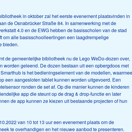
ibliotheek in oktober zal het eerste evenement plaatsvinden in
 aan de Osnabrücker Straße 84. In samenwerking met de
werkstatt 4.0 en de EWG hebben de basisscholen van de stad
om alle basisschoolleerlingen een laagdrempelige
e bieden.
mt de gemeentelijke bibliotheek nu de Lego WeDo-dozen over,
nen worden geleend. De dozen bestaan uit een opbergdoos met
e Smarthub is het bedieningselement van de modellen, waarme
op een aangesloten tablet kunnen worden uitgevoerd. Een
telsensor ronden de set af. Op die manier kunnen de kinderen
endelijke app die steunt op de drag & drop-functie en later
nnen de app kunnen ze kiezen uit bestaande projecten of hun
.10.2022 van 10 tot 13 uur een evenement plaats om de
heek te overhandigen en het nieuwe aanbod te presenteren.