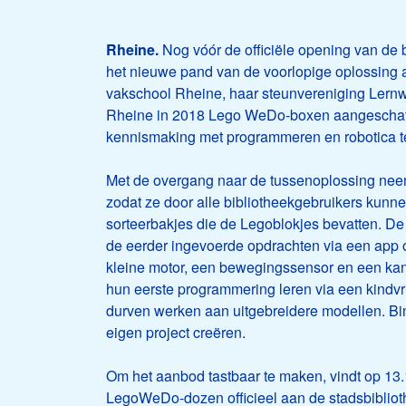
Rheine.
Nog vóór de officiële opening van de b
het nieuwe pand van de voorlopige oplossing
vakschool Rheine, haar steunvereniging Lern
Rheine in 2018 Lego WeDo-boxen aangeschaft 
kennismaking met programmeren en robotica t
Met de overgang naar de tussenoplossing nee
zodat ze door alle bibliotheekgebruikers kun
sorteerbakjes die de Legoblokjes bevatten. D
de eerder ingevoerde opdrachten via een app 
kleine motor, een bewegingssensor en een kan
hun eerste programmering leren via een kindvri
durven werken aan uitgebreidere modellen. Bi
eigen project creëren.
Om het aanbod tastbaar te maken, vindt op 13
LegoWeDo-dozen officieel aan de stadsbibliot