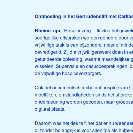
Ontmoeting in het Gertrudenstift met Caritas 
Rheine. cpr.
“Hospicezorg… ik vind het geweldi
soortgelijke uitspraken worden gehoord door ve
vrijwillige taak is een bijzondere; meer of min
bevredigend. Zij die vrijwilligerswerk doen in e
gefundeerde opleiding, waarna maandelijkse g
wisselen. Supervisie en casusbesprekingen, bi
de vrijwillige hospiceverzorgers.
Ook het oecumenisch ambulant hospice van Cari
moeilijkere omstandigheden sinds het uitbrek
ondersteuning worden geboden, maar groepsac
digitaal plaats.
Daarom was het des te fijner dat er nu weer e
bijzonder belangrijk is voor allen die als hulpv