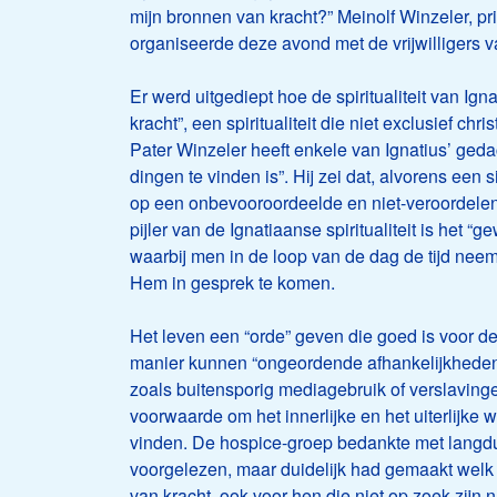
mijn bronnen van kracht?” Meinolf Winzeler, pri
organiseerde deze avond met de vrijwilligers v
Er werd uitgediept hoe de spiritualiteit van I
kracht”, een spiritualiteit die niet exclusief chr
Pater Winzeler heeft enkele van Ignatius’ geda
dingen te vinden is”. Hij zei dat, alvorens een 
op een onbevooroordeelde en niet-veroordelen
pijler van de Ignatiaanse spiritualiteit is het 
waarbij men in de loop van de dag de tijd neem
Hem in gesprek te komen.
Het leven een “orde” geven die goed is voor 
manier kunnen “ongeordende afhankelijkheden
zoals buitensporig mediagebruik of verslavingen,
voorwaarde om het innerlijke en het uiterlijke
vinden. De hospice-groep bedankte met langduri
voorgelezen, maar duidelijk had gemaakt welk po
van kracht, ook voor hen die niet op zoek zijn 