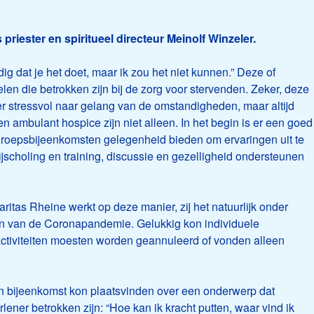
priester en spiritueel directeur Meinolf Winzeler.
g dat je het doet, maar ik zou het niet kunnen.” Deze of
len die betrokken zijn bij de zorg voor stervenden. Zeker, deze
der stressvol naar gelang van de omstandigheden, maar altijd
en ambulant hospice zijn niet alleen. In het begin is er een goed
roepsbijeenkomsten gelegenheid bieden om ervaringen uit te
jscholing en training, discussie en gezelligheid ondersteunen
tas Rheine werkt op deze manier, zij het natuurlijk onder
en van de Coronapandemie. Gelukkig kon individuele
tiviteiten moesten worden geannuleerd of vonden alleen
en bijeenkomst kon plaatsvinden over een onderwerp dat
erlener betrokken zijn: “Hoe kan ik kracht putten, waar vind ik