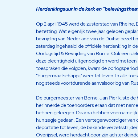
Herdenkingsuur in de kerk en “belevingsthea
Op 2 april 1945 werd de zusterstad van Rheine,
bezetting. Wat eigenlijk twee jaar geleden gepla
bevrijding van Nederland van de Duitse bezetti
zaterdag ingehaald: de officiële herdenking in
Oorlogstijd & Bevrijding van Borne. Ook een de
deze plechtigheid uitgenodigd en werd meteen a
toespraken die volgden, kwam de oorlogsperiod
“burgermaatschappij” weer tot leven. In alle to
nog steeds voortdurende aanvalsoorlog van Ruslan
De burgemeester van Borne, Jan Pierik, stelde he
herinnerde de toehoorders eraan dat met name 
hebben gekregen. Daarna hebben voornamelijk get
hun zegje gedaan. Een vertegenwoordiger van 
deportatie tot leven, de bekende verzetsstrijder 
Overijssel, werd herdacht door zijn achterklei