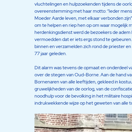
vluchtelingen en hulpzoekenden tijdens de oorl
overeenstemming met haar motto: “Ieder mens tel
Moeder Aarde leven, met elkaar verbonden zijn”
om te helpen en riep hen op om waar mogelijk m
herdenkingsdienst werd de bezoekers de adem 
vermoedden dat er iets ergs stond te gebeuren
binnen en verzamelden zich rond de priester en
77 jaar geleden.
Dit alarm was tevens de opmaat en onderdeel van
over de stegen van Oud-Borne. Aan de hand van
Bornenaren van alle leeftijden, gekleed in kostuu
gruwelijkheden van de oorlog, van de confiscat
noodhulp voor de bevolking in het militaire hospit
indrukwekkende wijze op het geweten van alle 