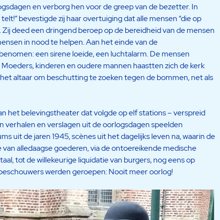
ogsdagen en verborg hen voor de greep van de bezetter. In
t!” bevestigde zij haar overtuiging dat alle mensen “die op
. Zij deed een dringend beroep op de bereidheid van de mensen
ensen in nood te helpen. Aan het einde van de
benomen: een sirene loeide, een luchtalarm. De mensen
. Moeders, kinderen en oudere mannen haastten zich de kerk
 het altaar om beschutting te zoeken tegen de bommen, net als
 het belevingstheater dat volgde op elf stations – verspreid
 verhalen en verslagen uit de oorlogsdagen speelden
ms uit de jaren 1945, scènes uit het dagelijks leven na, waarin de
ie van alledaagse goederen, via de ontoereikende medische
aal, tot de willekeurige liquidatie van burgers, nog eens op
toeschouwers werden geroepen: Nooit meer oorlog!