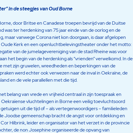
ter” in de steegjes van Oud Borne
 Borne, door Britse en Canadese troepen bevrijd van de Duitse
nd was ter herdenking van 75 jaar einde van de oorlog en de
ng, maar vanwege Corona niet kon doorgaan, is daar afgelopen
 de Oude Kerk en een openluchtbelevingstheater onder het motto:
legatie van de jumelagevereniging van de stad Rheine was voor
an het begin van de herdenking als “vrienden” verwelkomd. In de
e met zijn gruwelen, wreedheden en beperkingen van de
espraken werd echter ook verwezen naar de inval in Oekraïne, de
d en de vele parallellen met die tijd.
t belang van vrede en vrijheid centraal in zijn toespraak en
Oekraïense vluchtelingen in Borne een veilig toevluchtsoord
uigen uit die tijd of – als vertegenwoordigers – familieleden
de Joodse gemeenschap bracht de angst voor ontdekking en
Cor Hilbrink, leider en organisator van het verzet in de provincie
ndochter, de non Josephine organiseerde de opvang van