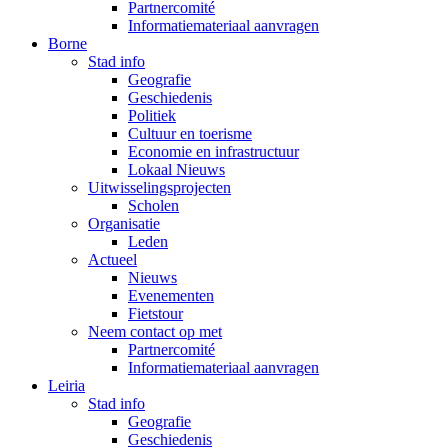
Partnercomité
Informatiemateriaal aanvragen
Borne
Stad info
Geografie
Geschiedenis
Politiek
Cultuur en toerisme
Economie en infrastructuur
Lokaal Nieuws
Uitwisselingsprojecten
Scholen
Organisatie
Leden
Actueel
Nieuws
Evenementen
Fietstour
Neem contact op met
Partnercomité
Informatiemateriaal aanvragen
Leiria
Stad info
Geografie
Geschiedenis