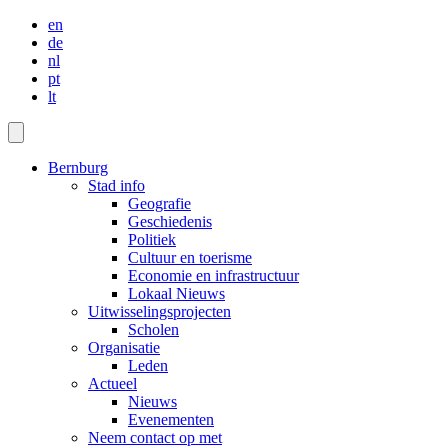
en
de
nl
pt
lt
Bernburg
Stad info
Geografie
Geschiedenis
Politiek
Cultuur en toerisme
Economie en infrastructuur
Lokaal Nieuws
Uitwisselingsprojecten
Scholen
Organisatie
Leden
Actueel
Nieuws
Evenementen
Neem contact op met