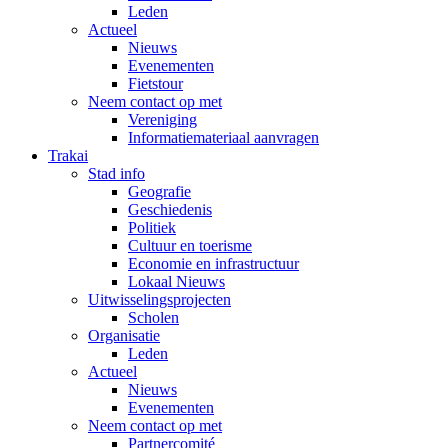
Leden
Actueel
Nieuws
Evenementen
Fietstour
Neem contact op met
Vereniging
Informatiemateriaal aanvragen
Trakai
Stad info
Geografie
Geschiedenis
Politiek
Cultuur en toerisme
Economie en infrastructuur
Lokaal Nieuws
Uitwisselingsprojecten
Scholen
Organisatie
Leden
Actueel
Nieuws
Evenementen
Neem contact op met
Partnercomité