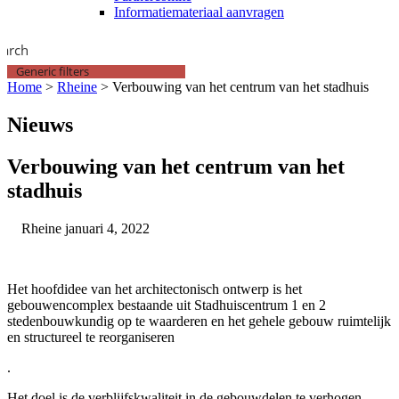
Informatiemateriaal aanvragen
earch
Generic filters
Home
>
Rheine
>
Verbouwing van het centrum van het stadhuis
Nieuws
Verbouwing van het centrum van het
stadhuis
Rheine
januari 4, 2022
Het hoofdidee van het architectonisch ontwerp is het
gebouwencomplex bestaande uit Stadhuiscentrum 1 en 2
stedenbouwkundig op te waarderen en het gehele gebouw ruimtelijk
en structureel te reorganiseren
.
Het doel is de verblijfskwaliteit in de gebouwdelen te verhogen,