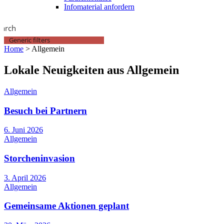
Infomaterial anfordern
earch
Generic filters
Home
>
Allgemein
Lokale Neuigkeiten aus Allgemein
Allgemein
Besuch bei Partnern
6. Juni 2026
Allgemein
Storcheninvasion
3. April 2026
Allgemein
Gemeinsame Aktionen geplant