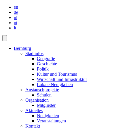
en
de
nl
pt
lt
Bernburg
Stadtinfos
Geografie
Geschichte
Politik
Kultur und Tourismus
Wirtschaft und Infrastruktur
Lokale Neuigkeiten
Austauschprojekte
Schulen
Organisation
Mitglieder
Aktuelles
Neuigkeiten
Veranstaltungen
Kontakt