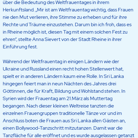
über die Bedeutung des Weltfrauentages in ihrem
Herkunftsland. „Mir ist am Weltfrauentag wichtig, dass Frauen
nie den Mut verlieren, ihre Stimme zu erheben und für ihre
Rechte und Träume einzustehen. Darum bin ich froh, dass es
in Rheine möglich ist, diesen Tag mit einem solchen Fest zu
ehren“, stellte Anna Sievert von der Stadt Rheine in ihrer
Einführung fest.
Während der Weltfrauentag in einigen Ländern wie der
Ukraine und Russland einen recht hohen Stellenwert hat,
spielt er in anderen Ländern kaum eine Rolle. In Sri Lanka
hingegen feiert man in neun Nächten des Jahres drei
Göttinnen, die für Kraft, Bildung und Wohlstand stehen. In
Syrien wird der Frauentag am 21.März als Muttertag
begangen. Nach dieser kleinen Weltreise tanzten die
einzelnen Frauengruppen traditionelle Tänze vor und im
Anschluss boten die Frauen aus Sri Lanka allen Gästen an,
einen Bollywood-Tanzschritt mitzutanzen. Damit war die
Tanzfläche für alle eröffnet und es wurde ausgelassen getanzt