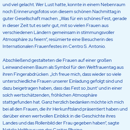
und viel gelacht. Wer Lust hatte, konnte in einem Nebenraum
noch Erinnerungsfotos von diesem schönen Nachmittag in
guter Gesellschaft machen. „Was für ein schönes Fest, gerade
in dieser Zeit tut es sehr gut, mit so vielen Frauen aus
verschiedenen Ländern gemeinsam in stimmungsvoller
Atmosphäre zu feiern“, resümierte eine Besucherin des
Internationalen Frauenfestes im Centro S. Antonio.
Abschließend gestalteten die Frauen auf einer großen
Leinwand einen Baum als Symbol für den Weltfrauentag aus
ihren Fingerabdrücken. „Ich freue mich, dass wieder so viele
unterschiedliche Frauen unserer Einladung gefolgt sind und
dazu beigetragen haben, dass das Fest so ‚bunt‘ und in einer
solch wertschätzenden, fröhlichen Atmosphäre
stattgefunden hat. Ganz herzlich bedanken möchte ich mich
bei all den Frauen, die ihr Herkunftsland präsentiert haben und
darüber einen wertvollen Einblick in die Geschichte ihres
Landes und das Rollenbild der Frau gegeben haben“, sagte
Natalie Holthaus von der Caritas Rheine.