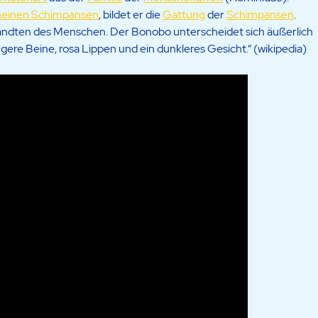
einen Schimpansen
, bildet er die
Gattung
der
Schimpansen
.
wandten des Menschen. Der Bonobo unterscheidet sich äußerlich
re Beine, rosa Lippen und ein dunkleres Gesicht.“ (wikipedia)