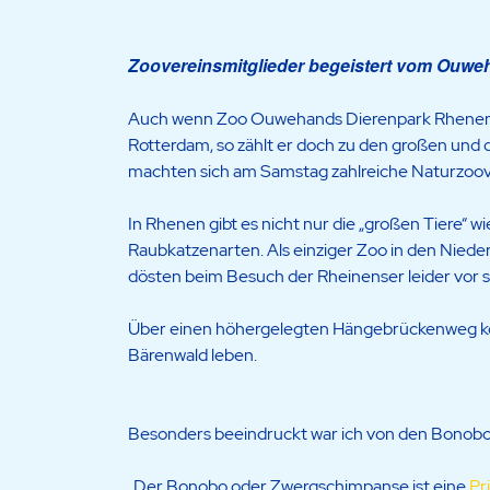
Zoovereinsmitglieder begeistert vom Ouwe
Auch wenn Zoo Ouwehands Dierenpark Rhenen vie
Rotterdam, so zählt er doch zu den großen und 
machten sich am Samstag zahlreiche Naturzoov
In Rhenen gibt es nicht nur die „großen Tiere“ 
Raubkatzenarten. Als einziger Zoo in den Nieder
dösten beim Besuch der Rheinenser leider vor si
Über einen höhergelegten Hängebrückenweg ko
Bärenwald leben.
Besonders beeindruckt war ich von den Bonobos, 
„Der Bonobo oder Zwergschimpanse ist eine
Pr