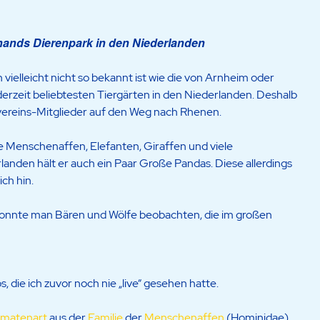
hands Dierenpark in den Niederlanden
lleicht nicht so bekannt ist wie die von Arnheim oder
derzeit beliebtesten Tiergärten in den Niederlanden. Deshalb
ereins-Mitglieder auf den Weg nach Rhenen.
wie Menschenaffen, Elefanten, Giraffen und viele
landen hält er auch ein Paar Große Pandas. Diese allerdings
ch hin.
nnte man Bären und Wölfe beobachten, die im großen
die ich zuvor noch nie „live“ gesehen hatte.
imatenart
aus der
Familie
der
Menschenaffen
(Hominidae).