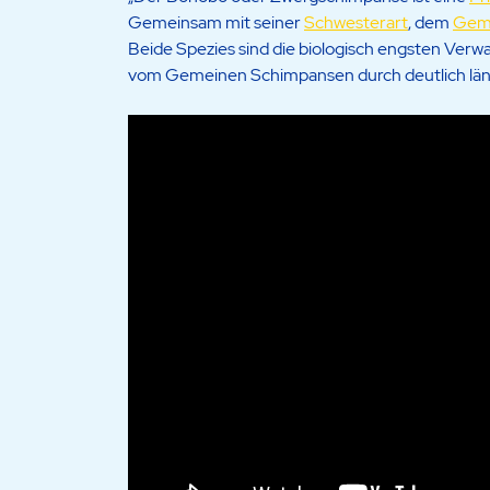
Gemeinsam mit seiner
Schwesterart
, dem
Gem
Beide Spezies sind die biologisch engsten Ver
vom Gemeinen Schimpansen durch deutlich länge