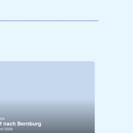
ine
f nach Bernburg
uni 2026