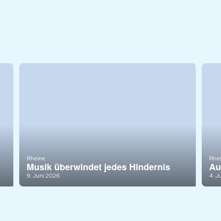
Rheine
Rhe
Musik überwindet jedes Hindernis
Au
9. Juni 2026
4. J