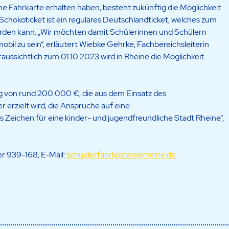
ine Fahrkarte erhalten haben, besteht zukünftig die Möglichkeit
Schokoticket ist ein reguläres Deutschlandticket, welches zum
rden kann. „Wir möchten damit Schülerinnen und Schülern
bil zu sein“, erläutert Wiebke Gehrke, Fachbereichsleiterin
raussichtlich zum 01.10.2023 wird in Rheine die Möglichkeit
ng von rund 200.000 €, die aus dem Einsatz des
 erzielt wird, die Ansprüche auf eine
s Zeichen für eine kinder- und jugendfreundliche Stadt Rheine“,
er 939-168, E-Mail:
schuelerfahrkosten@rheine.de