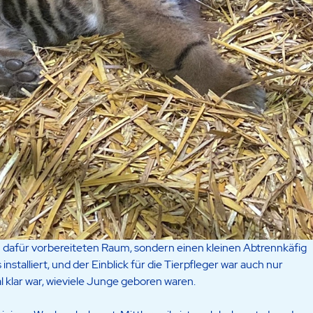
n dafür vorbereiteten Raum, sondern einen kleinen Abtrennkäfig
nstalliert, und der Einblick für die Tierpfleger war auch nur
l klar war, wieviele Junge geboren waren.