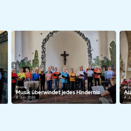
Rheine
Rhe
Musik überwindet jedes Hindernis
Au
9. Juni 2026
4. J
haften der Stadt Rheine e.V.