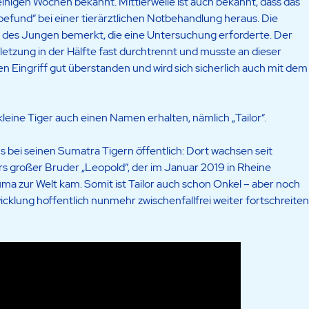
t einigen Wochen bekannt. Mittlerweile ist auch bekannt, dass das
befund“ bei einer tierärztlichen Notbehandlung heraus. Die
 des Jungen bemerkt, die eine Untersuchung erforderte. Der
tzung in der Hälfte fast durchtrennt und musste an dieser
en Eingriff gut überstanden und wird sich sicherlich auch mit dem
eine Tiger auch einen Namen erhalten, nämlich „Tailor“.
bei seinen Sumatra Tigern öffentlich: Dort wachsen seit
rs großer Bruder „Leopold“, der im Januar 2019 in Rheine
 zur Welt kam. Somit ist Tailor auch schon Onkel – aber noch
icklung hoffentlich nunmehr zwischenfallfrei weiter fortschreiten