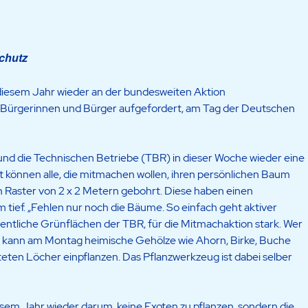
chutz
n diesem Jahr wieder an der bundesweiten Aktion
le Bürgerinnen und Bürger aufgefordert, am Tag der Deutschen
und die Technischen Betriebe (TBR) in dieser Woche wieder eine
t können alle, die mitmachen wollen, ihren persönlichen Baum
 Raster von 2 x 2 Metern gebohrt. Diese haben einen
tief. „Fehlen nur noch die Bäume. So einfach geht aktiver
fentliche Grünflächen der TBR, für die Mitmachaktion stark. Wer
e, kann am Montag heimische Gehölze wie Ahorn, Birke, Buche
teten Löcher einpflanzen. Das Pflanzwerkzeug ist dabei selber
sem Jahr wieder darum, keine Exoten zu pflanzen, sondern die