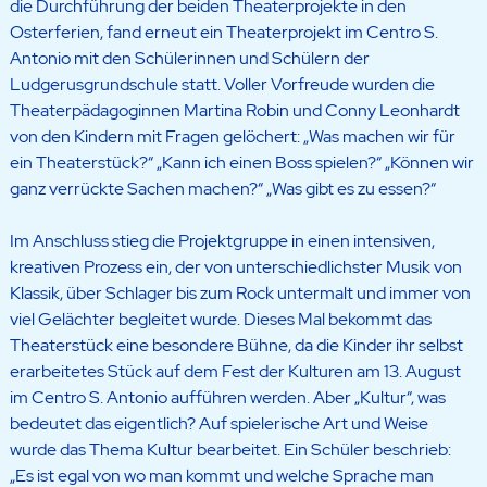
die Durchführung der beiden Theaterprojekte in den
Osterferien, fand erneut ein Theaterprojekt im Centro S.
Antonio mit den Schülerinnen und Schülern der
Ludgerusgrundschule statt. Voller Vorfreude wurden die
Theaterpädagoginnen Martina Robin und Conny Leonhardt
von den Kindern mit Fragen gelöchert: „Was machen wir für
ein Theaterstück?“ „Kann ich einen Boss spielen?“ „Können wir
ganz verrückte Sachen machen?“ „Was gibt es zu essen?“
Im Anschluss stieg die Projektgruppe in einen intensiven,
kreativen Prozess ein, der von unterschiedlichster Musik von
Klassik, über Schlager bis zum Rock untermalt und immer von
viel Gelächter begleitet wurde. Dieses Mal bekommt das
Theaterstück eine besondere Bühne, da die Kinder ihr selbst
erarbeitetes Stück auf dem Fest der Kulturen am 13. August
im Centro S. Antonio aufführen werden. Aber „Kultur“, was
bedeutet das eigentlich? Auf spielerische Art und Weise
wurde das Thema Kultur bearbeitet. Ein Schüler beschrieb:
„Es ist egal von wo man kommt und welche Sprache man