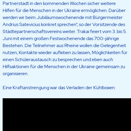
Partnerstadt in den kommenden Wochen sicher weitere
Hilfen für die Menschen in der Ukraine ermöglichen. Darüber
werden wir beim Jubiläumswochenende mit Bürgermeister
Andrius Satevicius konkret sprechen“, so der Vorsitzende des
Städtepartnerschaftsvereins weiter. Trakai feiert vom 3. bis 5.
Juni mit einem großen Festwochenende das 700-jährige
Bestehen. Die Teilnehmer aus Rheine wollen die Gelegenheit
nutzen, Kontakte wieder aufleben zu lassen, Möglichkeiten für
einen Schüleraustausch zu besprechen und eben auch
Hilfsaktionen für die Menschen in der Ukraine gemeinsam zu
organisieren.
Eine Kraftanstrengung war das Verladen der Kühlboxen: