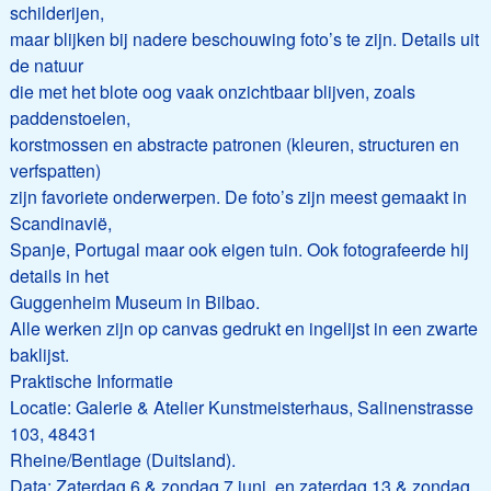
schilderijen,
maar blijken bij nadere beschouwing foto’s te zijn. Details uit
de natuur
die met het blote oog vaak onzichtbaar blijven, zoals
paddenstoelen,
korstmossen en abstracte patronen (kleuren, structuren en
verfspatten)
zijn favoriete onderwerpen. De foto’s zijn meest gemaakt in
Scandinavië,
Spanje, Portugal maar ook eigen tuin. Ook fotografeerde hij
details in het
Guggenheim Museum in Bilbao.
Alle werken zijn op canvas gedrukt en ingelijst in een zwarte
baklijst.
Praktische Informatie
Locatie: Galerie & Atelier Kunstmeisterhaus, Salinenstrasse
103, 48431
Rheine/Bentlage (Duitsland).
Data: Zaterdag 6 & zondag 7 juni, en zaterdag 13 & zondag