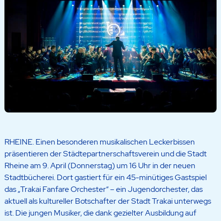
RHEINE. Einen besonderen musikalischen Leckerbissen
präsentieren der Städtepartnerschaftsverein und die Stadt
Rheine am 9. April (Donnerstag) um 16 Uhr in der neuen
Stadtbücherei. Dort gastiert für ein 45-minütiges Gastspiel
das „Trakai Fanfare Orchester“ – ein Jugendorchester, das
aktuell als kultureller Botschafter der Stadt Trakai unterwegs
ist. Die jungen Musiker, die dank gezielter Ausbildung auf