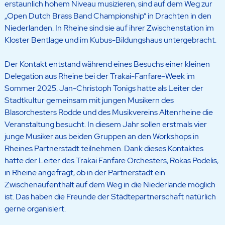
erstaunlich hohem Niveau musizieren, sind auf dem Weg zur
„Open Dutch Brass Band Championship“ in Drachten in den
Niederlanden. In Rheine sind sie auf ihrer Zwischenstation im
Kloster Bentlage und im Kubus-Bildungshaus untergebracht.
Der Kontakt entstand während eines Besuchs einer kleinen
Delegation aus Rheine bei der Trakai-Fanfare-Week im
Sommer 2025. Jan-Christoph Tonigs hatte als Leiter der
Stadtkultur gemeinsam mit jungen Musikern des
Blasorchesters Rodde und des Musikvereins Altenrheine die
Veranstaltung besucht. In diesem Jahr sollen erstmals vier
junge Musiker aus beiden Gruppen an den Workshops in
Rheines Partnerstadt teilnehmen. Dank dieses Kontaktes
hatte der Leiter des Trakai Fanfare Orchesters, Rokas Podelis,
in Rheine angefragt, ob in der Partnerstadt ein
Zwischenaufenthalt auf dem Weg in die Niederlande möglich
ist. Das haben die Freunde der Städtepartnerschaft natürlich
gerne organisiert.