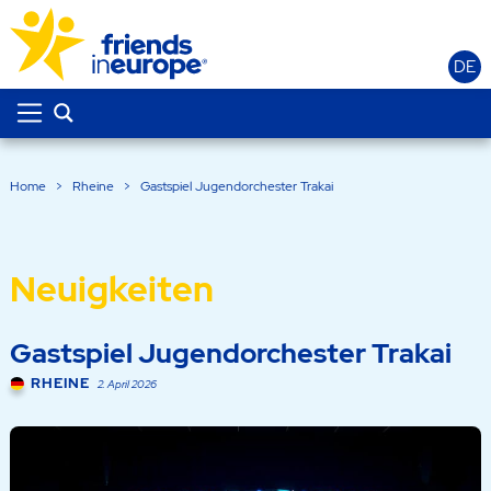
DE
Home
>
Rheine
>
Gastspiel Jugendorchester Trakai
Neuigkeiten
Gastspiel Jugendorchester Trakai
RHEINE
2. April 2026