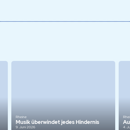
Rheine
Rhe
Musik überwindet jedes Hindernis
Au
9. Juni 2026
4. J