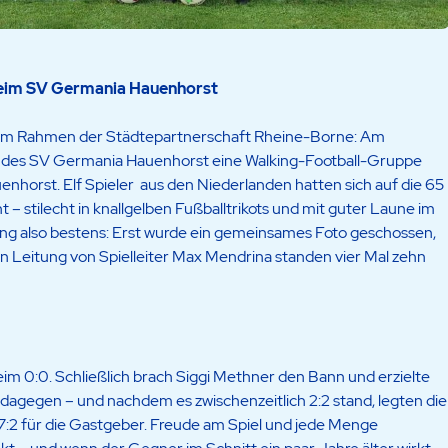
beim SV Germania Hauenhorst
 im Rahmen der Städtepartnerschaft Rheine-Borne: Am
n des SV Germania Hauenhorst eine Walking-Football-Gruppe
horst. Elf Spieler aus den Niederlanden hatten sich auf die 65
 stilecht in knallgelben Fußballtrikots und mit guter Laune im
ng also bestens: Erst wurde ein gemeinsames Foto geschossen,
en Leitung von Spielleiter Max Mendrina standen vier Mal zehn
eim 0:0. Schließlich brach Siggi Methner den Bann und erzielte
k dagegen – und nachdem es zwischenzeitlich 2:2 stand, legten die
:2 für die Gastgeber. Freude am Spiel und jede Menge