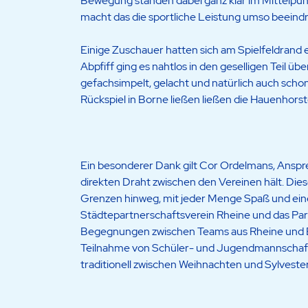
Bewegung standen dabei ganz klar im Mittelpunk
macht das die sportliche Leistung umso beein
Einige Zuschauer hatten sich am Spielfeldrand
Abpfiff ging es nahtlos in den geselligen Teil ü
gefachsimpelt, gelacht und natürlich auch scho
Rückspiel in Borne ließen ließen die Hauenhorste
Ein besonderer Dank gilt Cor Ordelmans, Anspr
direkten Draht zwischen den Vereinen hält. Dies
Grenzen hinweg, mit jeder Menge Spaß und ei
Städtepartnerschaftsverein Rheine und das Part
Begegnungen zwischen Teams aus Rheine und Bo
Teilnahme von Schüler- und Jugendmannschafte
traditionell zwischen Weihnachten und Sylvester