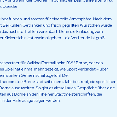
t – und wenn der Gegner im Schnitt ein paar Jahre älter wirkt,
druckender
 eingefunden und sorgten für eine tolle Atmosphäre. Nach dem
ber: Bei kühlen Getränken und frisch gegrillten Würstchen wurde
n das nächste Treffen vereinbart. Denn die Einladung zum
r Kicker sich nicht zweimal geben – die Vorfreude ist groß!
echpartner für Walking Football beim BVV Borne, der den
es Spiel hat einmal mehr gezeigt, wie Sport verbindet – über
nem starken Gemeinschaftsgefühl. Der
nercomitee Borne sind seit einem Jahr bestrebt, die sportlichen
rne auszuweiten. So gibt es aktuell auch Gespräche über eine
n aus Borne an den Rheiner Stadtmeisterschaften, die
 in der Halle ausgetragen werden.