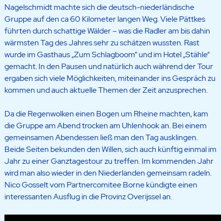
Nagelschmidt machte sich die deutsch-niederländische
Gruppe auf den ca 60 Kilometer langen Weg. Viele Pättkes
führten durch schattige Wälder – was die Radler am bis dahin
wärmsten Tag des Jahres sehr zu schätzen wussten. Rast
wurde im Gasthaus „Zum Schlagboom“ und im Hotel „Stähle“
gemacht. In den Pausen und natürlich auch während der Tour
ergaben sich viele Möglichkeiten, miteinander ins Gespräch zu
kommen und auch aktuelle Themen der Zeit anzusprechen.
Da die Regenwolken einen Bogen um Rheine machten, kam
die Gruppe am Abend trocken am Uhlenhook an. Bei einem
gemeinsamen Abendessen ließ man den Tag ausklingen.
Beide Seiten bekunden den Willen, sich auch künftig einmal im
Jahr zu einer Ganztagestour zu treffen. Im kommenden Jahr
wird man also wieder in den Niederlanden gemeinsam radeln.
Nico Gosselt vom Partnercomitee Borne kündigte einen
interessanten Ausflug in die Provinz Overijssel an.