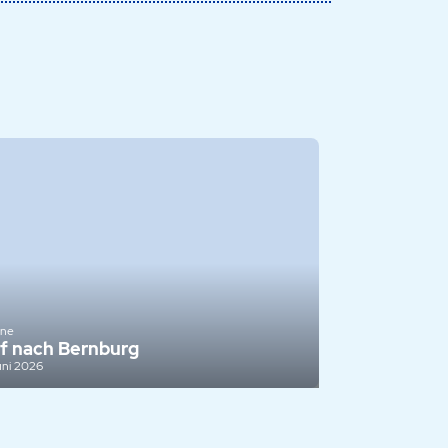
ine
f nach Bernburg
uni 2026