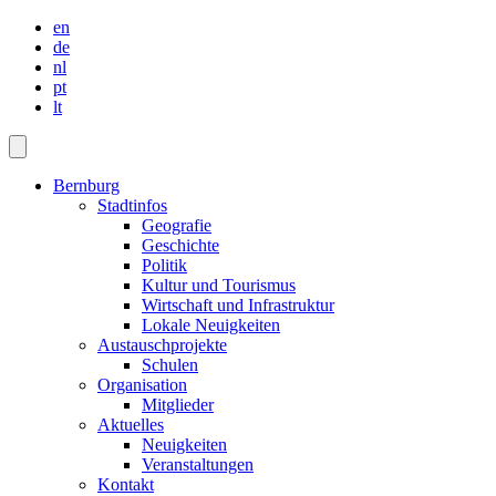
en
de
nl
pt
lt
Bernburg
Stadtinfos
Geografie
Geschichte
Politik
Kultur und Tourismus
Wirtschaft und Infrastruktur
Lokale Neuigkeiten
Austauschprojekte
Schulen
Organisation
Mitglieder
Aktuelles
Neuigkeiten
Veranstaltungen
Kontakt