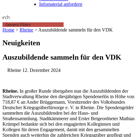
Infomaterial anfordern
earch
Generic filters
Home
>
Rheine
>
Auszubildende sammeln für den VDK
Neuigkeiten
Auszubildende sammeln für den VDK
Rheine
12. Dezember 2024
Rheine.
In großer Runde übergaben nun die Auszubildenden der
Stadtverwaltung Rheine den diesjährigen Spendenerlös in Höhe von
718,87 € an Andre Brüggemann, Vorsitzender des Volksbundes
Deutscher Kriegsgräberfürsorge e. V. in Rheine. Die Spendengelder
sammelten die Auszubildenden bei der Haus- und
Straßensammlung. Stadtkämmerer und Erster Beigeordneter Mathias
Krümpel bedankte sich bei den engagierten Kolleginnen und
Kollegen für deren Engagement, damit mit den gesammelten
Spenden auch weiterhin die zahlreichen Kriegsgräber gepflegt und