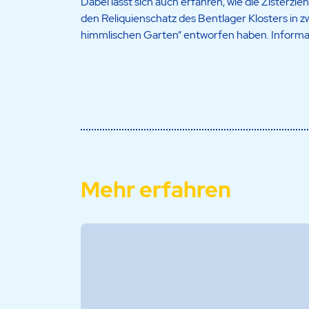
Dabei lässt sich auch erfahren, wie die Zisterz
den Reliquienschatz des Bentlager Klosters in z
himmlischen Garten“ entworfen haben. Informat
Mehr erfahren