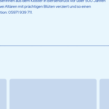
ienserinnen aus dem Kloster in Bersenbrück vor über 500 Jahren
wei Altären mit prächtigen Blüten verziert und so einen
ion: 05971 939 711.