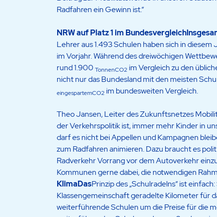
Radfahren ein Gewinn ist.“
NRW auf Platz 1 im BundesvergleichInsgesa
Lehrer aus 1.493 Schulen haben sich in diesem 
im Vorjahr. Während des dreiwöchigen Wettbew
rund 1.900
im Vergleich zu den üblic
TonnenCO2
nicht nur das Bundesland mit den meisten Schu
im bundesweiten Vergleich.
eingespartemCO2
Theo Jansen, Leiter des Zukunftsnetzes Mobili
der Verkehrspolitik ist, immer mehr Kinder in
darf es nicht bei Appellen und Kampagnen bleib
zum Radfahren animieren. Dazu braucht es poli
Radverkehr Vorrang vor dem Autoverkehr einzu
Kommunen gerne dabei, die notwendigen Rahm
KlimaDas
Prinzip des „Schulradelns“ ist einfach
Klassengemeinschaft geradelte Kilometer für d
weiterführende Schulen um die Preise für die m