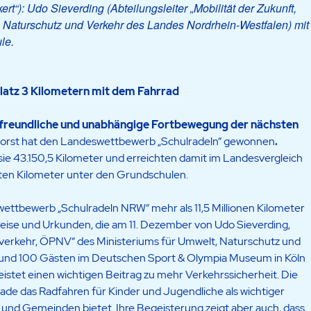
t“): Udo Sieverding (Abteilungsleiter „Mobilität der Zukunft,
 Naturschutz und Verkehr des Landes Nordrhein-Westfalen) mit
le.
latz 3
Kilometern mit dem Fahrrad
imafreundliche und unabhängige Fortbewegung der nächsten
rst hat den Landeswettbewerb „Schulradeln“ gewonnen
.
ie 43.150,5 Kilometer und erreichten damit im Landesvergleich
lten Kilometer unter den Grundschulen.
ttbewerb „Schulradeln NRW“ mehr als 11,5 Millionen Kilometer
Preise und Urkunden, die am 11. Dezember von Udo Sieverding,
adverkehr, ÖPNV“ des Ministeriums für Umwelt, Naturschutz und
rund 100 Gästen im Deutschen Sport & Olympia Museum in Köln
eistet einen wichtigen Beitrag zu mehr Verkehrssicherheit. Die
rade das Radfahren für Kinder und Jugendliche als wichtiger
 und Gemeinden bietet. Ihre Begeisterung zeigt aber auch, dass