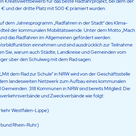
 Kreativwettbewerb für das beste Radfahrprojekt, bei dem der
0 € und der dritte Platz mit 500 € prämiert wurden.
 auf dem Jahresprogramm „Radfahren in der Stadt“ des Klima-
andteil der kommunalen Mobilitätswende. Unter dem Motto „Mach
rn und das Radfahren im Allgemeinen gefördert werden.
rbildfunktion einnehmen und sind ausdrücklich zur Teilnahme
 Sie, warum auch Städte, Landkreise und Gemeinden vom
ieger über den Schulweg mit dem Rad sagen.
t
„Mit dem Rad zur Schule“ in NRW wird von der Geschäftsstelle
t, dem landesweiten Netzwerk zum Aufbau eines kommunalen
d Gemeinden. 318 Kommunen in NRW sind bereits Mitglied. Die
desverkehrsverbände und Zweckverbände wie folgt:
rkehr Westfalen-Lippe)
erbund Rhein-Ruhr)