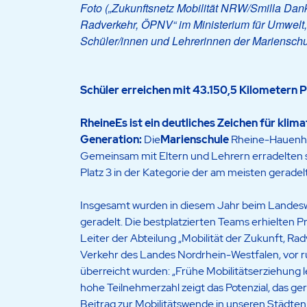
Foto („Zukunftsnetz Mobilität NRW/Smilla Danker
Radverkehr, ÖPNV“ im Ministerium für Umwelt,
Schüler/innen und Lehrerinnen der Marienschu
Schüler erreichen mit 43.150,5 Kilometern P
RheineEs ist ein deutliches Zeichen für kl
Generation:
Die
Marienschule
Rheine-Hauenho
Gemeinsam mit Eltern und Lehrern erradelten s
Platz 3 in der Kategorie der am meisten gerade
Insgesamt wurden in diesem Jahr beim Landeswe
geradelt. Die bestplatzierten Teams erhielten 
Leiter der Abteilung „Mobilität der Zukunft, R
Verkehr des Landes Nordrhein-Westfalen, vor 
überreicht wurden: „Frühe Mobilitätserziehung l
hohe Teilnehmerzahl zeigt das Potenzial, das ge
Beitrag zur Mobilitätswende in unseren Städten