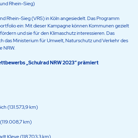
bund Rhein-Sieg)
und Rhein-Sieg (VRS) in Köln angesiedelt. Das Programm
gsportfolio ein: Mit dieser Kampagne können Kommunen gezielt
ördern und sie für den Klimaschutz interessieren. Das
ch das Ministerium für Umwelt, Naturschutz und Verkehr des
se NRW.
ettbewerbs „Schulrad NRW 2023“ prämiert
ich (131.573,9 km)
(119.008,7 km)
dt Kleve (118.703,3 km)