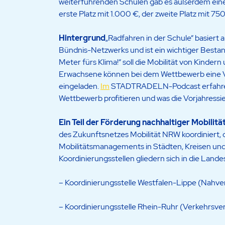
weiterführenden Schulen gab es außerdem einen
erste Platz mit 1.000 €, der zweite Platz mit 75
Hintergrund
„Radfahren in der Schule“ basiert
Bündnis-Netzwerks und ist ein wichtiger Best
Meter fürs Klima!“ soll die Mobilität von Kinde
Erwachsene können bei dem Wettbewerb eine Vo
eingeladen.
Im
STADTRADELN-Podcast erfahren
Wettbewerb profitieren und was die Vorjahress
Ein Teil der Förderung nachhaltiger Mobilitä
des Zukunftsnetzes Mobilität NRW koordinier
Mobilitätsmanagements in Städten, Kreisen un
Koordinierungsstellen gliedern sich in die Lan
– Koordinierungsstelle Westfalen-Lippe (Nahve
– Koordinierungsstelle Rhein-Ruhr (Verkehrsv