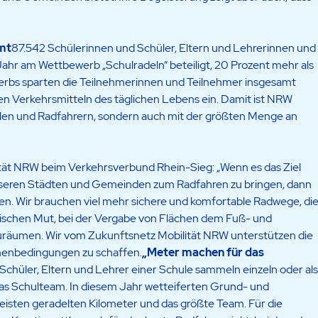
mt
87.542 Schülerinnen und Schüler, Eltern und Lehrerinnen und
Jahr am Wettbewerb „Schulradeln“ beteiligt, 20 Prozent mehr als
erbs sparten die Teilnehmerinnen und Teilnehmer insgesamt
hen Verkehrsmitteln des täglichen Lebens ein. Damit ist NRW
len und Radfahrern, sondern auch mit der größten Menge an
tät NRW beim Verkehrsverbund Rhein-Sieg: „Wenn es das Ziel
 unseren Städten und Gemeinden zum Radfahren zu bringen, dann
en. Wir brauchen viel mehr sichere und komfortable Radwege, di
tischen Mut, bei der Vergabe von Flächen dem Fuß- und
räumen. Wir vom Zukunftsnetz Mobilität NRW unterstützen die
enbedingungen zu schaffen.
„
Meter machen für das
: Schüler, Eltern und Lehrer einer Schule sammeln einzeln oder als
as Schulteam. In diesem Jahr wetteiferten Grund- und
eisten geradelten Kilometer und das größte Team. Für die