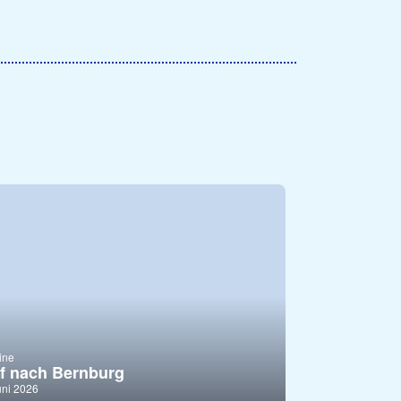
ine
f nach Bernburg
uni 2026