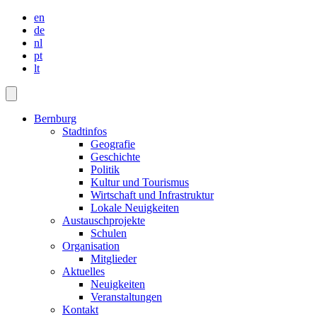
en
de
nl
pt
lt
Bernburg
Stadtinfos
Geografie
Geschichte
Politik
Kultur und Tourismus
Wirtschaft und Infrastruktur
Lokale Neuigkeiten
Austauschprojekte
Schulen
Organisation
Mitglieder
Aktuelles
Neuigkeiten
Veranstaltungen
Kontakt