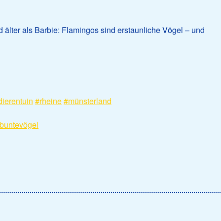
d älter als Barbie: Flamingos sind erstaunliche Vögel – und
dierentuin
#rheine
#münsterland
buntevögel