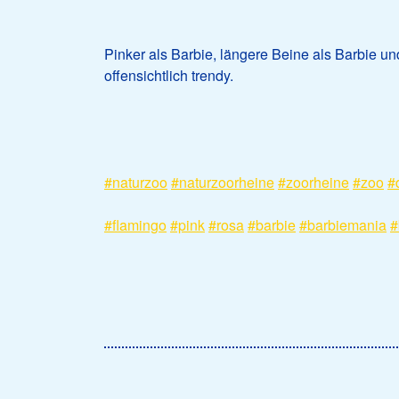
Pinker als Barbie, längere Beine als Barbie un
offensichtlich trendy.
#naturzoo
#naturzoorheine
#zoorheine
#zoo
#
#flamingo
#pink
#rosa
#barbie
#barbiemania
#