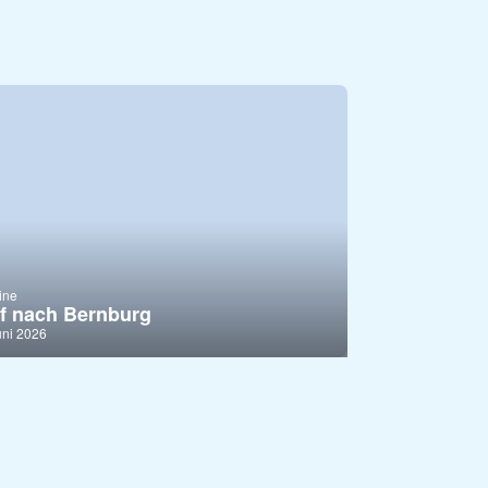
ine
f nach Bernburg
uni 2026