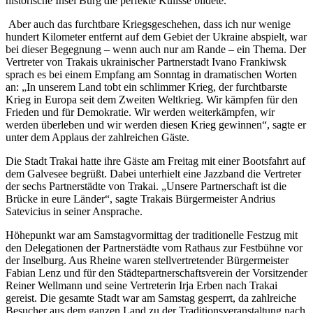
historische Insel Burg die perfekte Kulisse bildete.
Aber auch das furchtbare Kriegsgeschehen, dass ich nur wenige
hundert Kilometer entfernt auf dem Gebiet der Ukraine abspielt, war
bei dieser Begegnung – wenn auch nur am Rande – ein Thema. Der
Vertreter von Trakais ukrainischer Partnerstadt Ivano Frankiwsk
sprach es bei einem Empfang am Sonntag in dramatischen Worten
an: „In unserem Land tobt ein schlimmer Krieg, der furchtbarste
Krieg in Europa seit dem Zweiten Weltkrieg. Wir kämpfen für den
Frieden und für Demokratie. Wir werden weiterkämpfen, wir
werden überleben und wir werden diesen Krieg gewinnen“, sagte er
unter dem Applaus der zahlreichen Gäste.
Die Stadt Trakai hatte ihre Gäste am Freitag mit einer Bootsfahrt auf
dem Galvesee begrüßt. Dabei unterhielt eine Jazzband die Vertreter
der sechs Partnerstädte von Trakai. „Unsere Partnerschaft ist die
Brücke in eure Länder“, sagte Trakais Bürgermeister Andrius
Satevicius in seiner Ansprache.
Höhepunkt war am Samstagvormittag der traditionelle Festzug mit
den Delegationen der Partnerstädte vom Rathaus zur Festbühne vor
der Inselburg. Aus Rheine waren stellvertretender Bürgermeister
Fabian Lenz und für den Städtepartnerschaftsverein der Vorsitzender
Reiner Wellmann und seine Vertreterin Irja Erben nach Trakai
gereist. Die gesamte Stadt war am Samstag gesperrt, da zahlreiche
Besucher aus dem ganzen Land zu der Traditionsveranstaltung nach