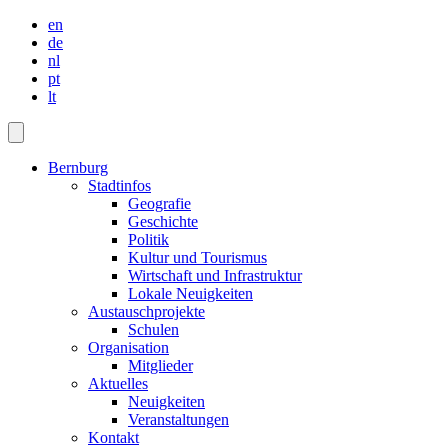
en
de
nl
pt
lt
Bernburg
Stadtinfos
Geografie
Geschichte
Politik
Kultur und Tourismus
Wirtschaft und Infrastruktur
Lokale Neuigkeiten
Austauschprojekte
Schulen
Organisation
Mitglieder
Aktuelles
Neuigkeiten
Veranstaltungen
Kontakt