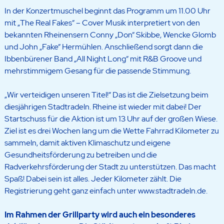
In der Konzertmuschel beginnt das Programm um 11.00 Uhr
mit „The Real Fakes“ – Cover Musik interpretiert von den
bekannten Rheinensern Conny „Don“ Skibbe, Wencke Glomb
und John „Fake“ Hermühlen. Anschließend sorgt dann die
Ibbenbürener Band „All Night Long“ mit R&B Groove und
mehrstimmigem Gesang für die passende Stimmung.
„Wir verteidigen unseren Titel!“ Das ist die Zielsetzung beim
diesjährigen Stadtradeln. Rheine ist wieder mit dabei! Der
Startschuss für die Aktion ist um 13 Uhr auf der großen Wiese.
Ziel ist es drei Wochen lang um die Wette Fahrrad Kilometer zu
sammeln, damit aktiven Klimaschutz und eigene
Gesundheitsförderung zu betreiben und die
Radverkehrsförderung der Stadt zu unterstützen. Das macht
Spaß! Dabei sein ist alles. Jeder Kilometer zählt. Die
Registrierung geht ganz einfach unter www.stadtradeln.de.
Im Rahmen der Grillparty wird auch ein besonderes