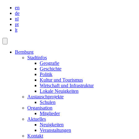
en
de
nl
pt
lt
Bernburg
Stadtinfos
Geografie
Geschichte
Politik
Kultur und Tourismus
Wirtschaft und Infrastruktur
Lokale Neuigkeiten
Austauschprojekte
Schulen
Organisation
Mitglieder
Aktuelles
Neuigkeiten
Veranstaltungen
Kontakt